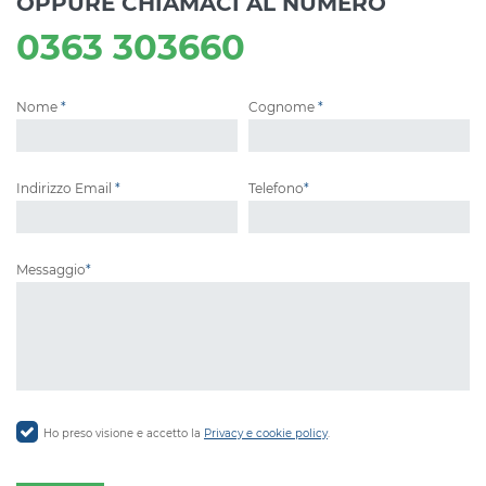
OPPURE CHIAMACI AL NUMERO
0363 303660
Nome
*
Cognome
*
Indirizzo Email
*
Telefono
*
Messaggio
*
Ho preso visione e accetto la
Privacy e cookie policy
.