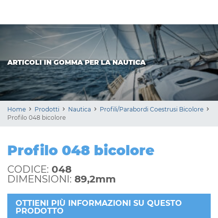
ARTICOLI IN GOMMA PER LA NAUTICA
Home
Prodotti
Nautica
Profili/Parabordi Coestrusi Bicolore
Profilo 048 bicolore
Profilo 048 bicolore
CODICE:
048
DIMENSIONI:
89,2mm
OTTIENI PIÙ INFORMAZIONI SU QUESTO
PRODOTTO